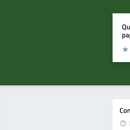
Qu
pa
Valut
Valu
Con