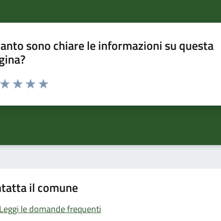
anto sono chiare le informazioni su questa
gina?
a da 1 a 5 stelle la pagina
ta 1 stelle su 5
Valuta 2 stelle su 5
Valuta 3 stelle su 5
Valuta 4 stelle su 5
Valuta 5 stelle su 5
tatta il comune
Leggi le domande frequenti