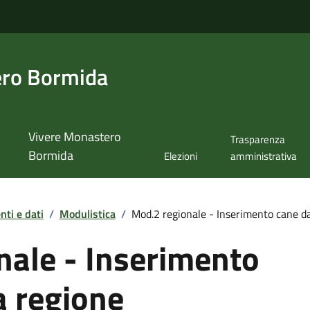
ero Bormida
Vivere Monastero
Trasparenza
Bormida
Elezioni
amministrativa
ti e dati
/
Modulistica
/
Mod.2 regionale - Inserimento cane da
nale - Inserimento
a regione