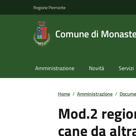
Regione Piemonte
Comune di Monast
Amministrazione
Novità
Servizi
Home
/
Amministrazione
/
Documen
Mod.2 regio
cane da altr