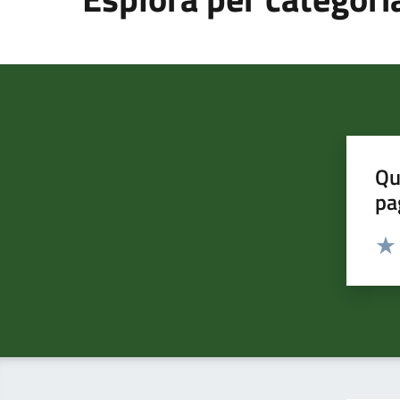
Qu
pa
Valut
Valu