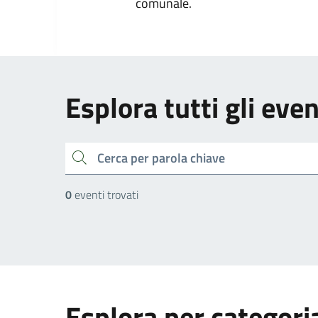
comunale.
Esplora tutti gli even
cerca
0
eventi trovati
Esplora per categori