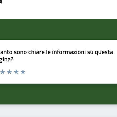
anto sono chiare le informazioni su questa
gina?
a da 1 a 5 stelle la pagina
ta 1 stelle su 5
Valuta 2 stelle su 5
Valuta 3 stelle su 5
Valuta 4 stelle su 5
Valuta 5 stelle su 5