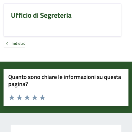
Ufficio di Segreteria
Indietro
Quanto sono chiare le informazioni su questa
pagina?
Valuta da 1 a 5 stelle la pagina
Valuta 1 stelle su 5
Valuta 2 stelle su 5
Valuta 3 stelle su 5
Valuta 4 stelle su 5
Valuta 5 stelle su 5