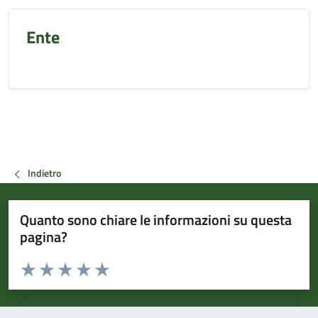
Ente
Indietro
Quanto sono chiare le informazioni su questa
pagina?
Valuta da 1 a 5 stelle la pagina
Valuta 1 stelle su 5
Valuta 2 stelle su 5
Valuta 3 stelle su 5
Valuta 4 stelle su 5
Valuta 5 stelle su 5