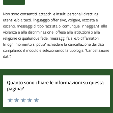
Non sono consentiti: attacchi e insulti personali diretti agli
utenti e/o a terzi; linguaggio offensivo, volgare, razzista e
osceno; messaggi di tipo razzista o, comunque, inneggianti alla
violenza e alla discriminazione; offese alle istituzioni o alla
religione di qualunque fede; messaggi falsi e/o diffamatori.
In ogni momento si potra' richiedere la cancellazione dei dati
compilando il modulo e selezionando la tipologia "Cancellazione
dati".
Quanto sono chiare le informazioni su questa
pagina?
Valuta da 1 a 5 stelle la pagina
Valuta 1 stelle su 5
Valuta 2 stelle su 5
Valuta 3 stelle su 5
Valuta 4 stelle su 5
Valuta 5 stelle su 5