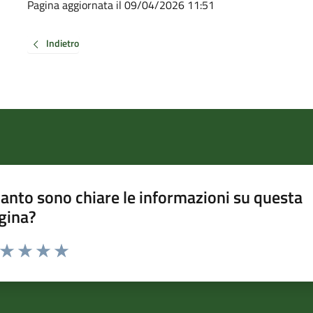
Pagina aggiornata il 09/04/2026 11:51
Indietro
anto sono chiare le informazioni su questa
gina?
a da 1 a 5 stelle la pagina
ta 1 stelle su 5
Valuta 2 stelle su 5
Valuta 3 stelle su 5
Valuta 4 stelle su 5
Valuta 5 stelle su 5