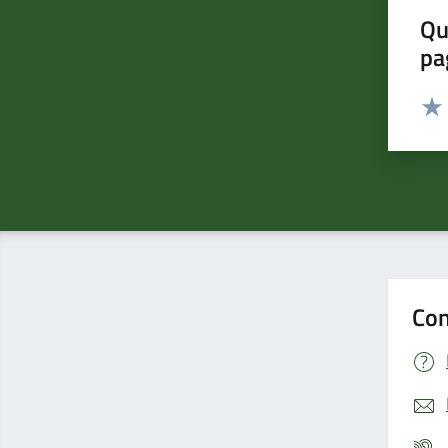
Qu
pa
Valut
Valu
Con