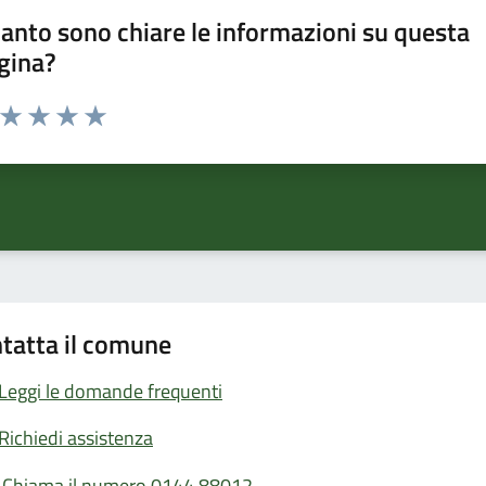
anto sono chiare le informazioni su questa
gina?
a da 1 a 5 stelle la pagina
ta 1 stelle su 5
Valuta 2 stelle su 5
Valuta 3 stelle su 5
Valuta 4 stelle su 5
Valuta 5 stelle su 5
tatta il comune
Leggi le domande frequenti
Richiedi assistenza
Chiama il numero 0144 88012