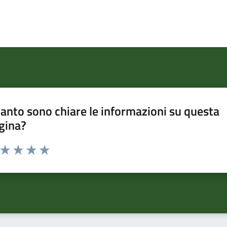
anto sono chiare le informazioni su questa
gina?
a da 1 a 5 stelle la pagina
ta 1 stelle su 5
Valuta 2 stelle su 5
Valuta 3 stelle su 5
Valuta 4 stelle su 5
Valuta 5 stelle su 5