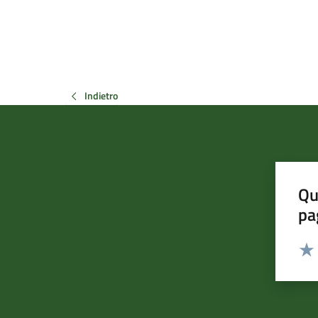
Indietro
Qu
pa
Valut
Valu