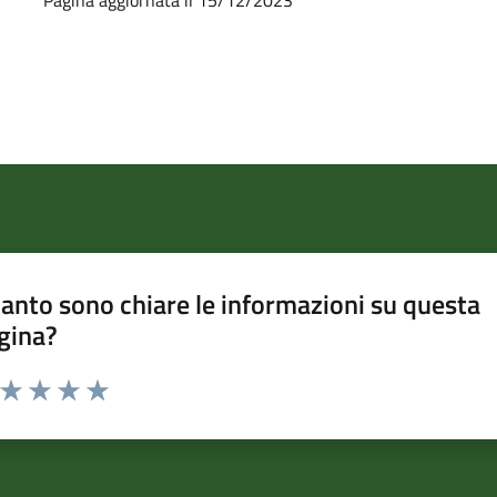
anto sono chiare le informazioni su questa
gina?
a da 1 a 5 stelle la pagina
ta 1 stelle su 5
Valuta 2 stelle su 5
Valuta 3 stelle su 5
Valuta 4 stelle su 5
Valuta 5 stelle su 5