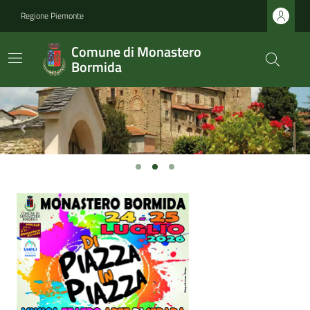
Regione Piemonte
Comune di Monastero
Bormida
Previous
Next
Ultime notizie